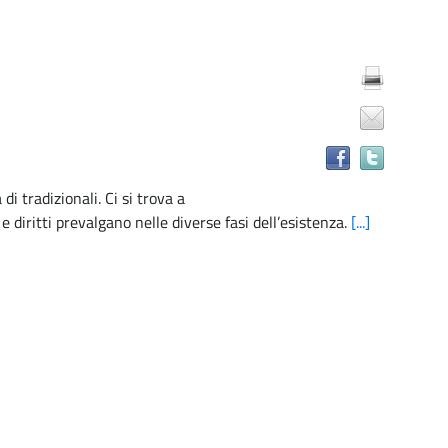
Trova
il
docume
in
altre
risorse
i tradizionali. Ci si trova a
e diritti prevalgano nelle diverse fasi dell’esistenza.
[...]