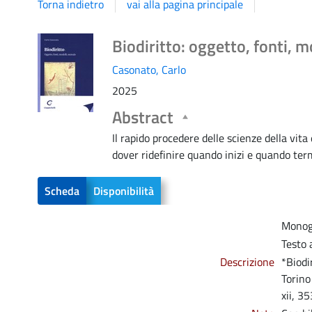
Torna indietro
vai alla pagina principale
Dettaglio
Biodiritto: oggetto, fonti, 
Casonato, Carlo
del
2025
Abstract
documento
Il rapido procedere delle scienze della vita
dover ridefinire quando inizi e quando termi
Scheda
Disponibilità
Monog
Testo 
Descrizione
*Biodi
Torino
xii, 35