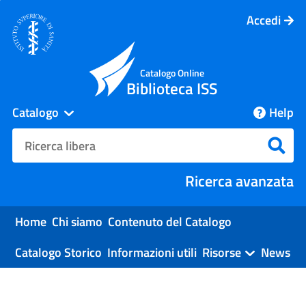
Accedi
Catalogo Online
Biblioteca ISS
Catalogo
Help
cambia
Cerca su "Catalogo"
Cerc
Ricerca avanzata
Home
Chi siamo
Contenuto del Catalogo
Catalogo Storico
Informazioni utili
Risorse
News