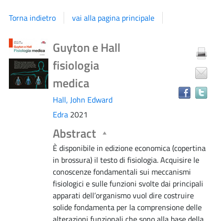
Torna indietro
vai alla pagina principale
Dettaglio
Tr
Guyton e Hall
il
fisiologia
do
del
in
medica
al
documento
Hall, John Edward
ri
Edra
2021
Abstract
È disponibile in edizione economica (copertina
in brossura) il testo di fisiologia. Acquisire le
conoscenze fondamentali sui meccanismi
fisiologici e sulle funzioni svolte dai principali
apparati dell’organismo vuol dire costruire
solide fondamenta per la comprensione delle
alterazioni funzionali che sono alla base della