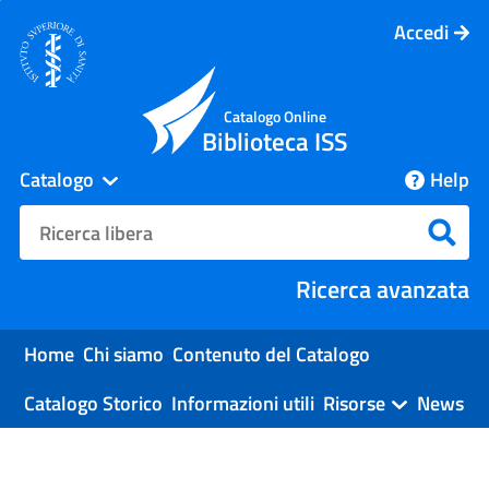
Accedi
Catalogo Online
Biblioteca ISS
Catalogo
Help
cambia
Cerca su "Catalogo"
Cerc
Ricerca avanzata
Home
Chi siamo
Contenuto del Catalogo
Catalogo Storico
Informazioni utili
Risorse
News