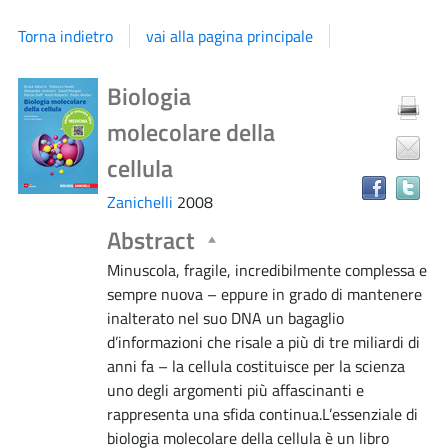
Torna indietro
vai alla pagina principale
Dettaglio
Tr
Biologia
il
molecolare della
do
del
in
cellula
al
documento
Zanichelli
2008
ri
Abstract
Minuscola, fragile, incredibilmente complessa e
sempre nuova – eppure in grado di mantenere
inalterato nel suo DNA un bagaglio
d’informazioni che risale a più di tre miliardi di
anni fa – la cellula costituisce per la scienza
uno degli argomenti più affascinanti e
rappresenta una sfida continua.L’essenziale di
biologia molecolare della cellula è un libro