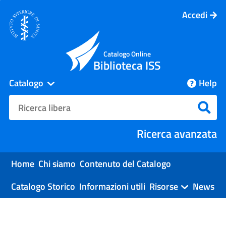
Accedi
Catalogo Online
Biblioteca ISS
Catalogo
Help
cambia
Cerca su "Catalogo"
Cerc
Ricerca avanzata
Home
Chi siamo
Contenuto del Catalogo
Catalogo Storico
Informazioni utili
Risorse
News