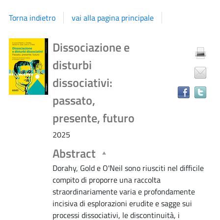
Torna indietro
vai alla pagina principale
Dettaglio
Tr
Dissociazione e
il
disturbi
do
del
in
dissociativi:
al
passato,
documento
ri
presente, futuro
2025
Abstract
Dorahy, Gold e O'Neil sono riusciti nel difficile
compito di proporre una raccolta
straordinariamente varia e profondamente
incisiva di esplorazioni erudite e sagge sui
processi dissociativi, le discontinuità, i