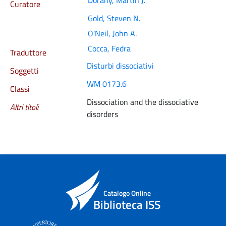
Dorahy, Martin J.
Curatore
Gold, Steven N.
O'Neil, John A.
Cocca, Fedra
Traduttore
Disturbi dissociativi
Soggetti
WM 0173.6
Classi
Dissociation and the dissociative
Altri titoli
disorders
Catalogo Online
Biblioteca ISS