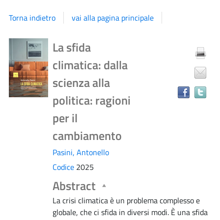
Torna indietro
vai alla pagina principale
Dettaglio
Tr
La sfida
il
climatica: dalla
do
del
in
scienza alla
al
politica: ragioni
documento
ri
per il
cambiamento
Pasini, Antonello
Codice
2025
Abstract
La crisi climatica è un problema complesso e
globale, che ci sfida in diversi modi. È una sfida