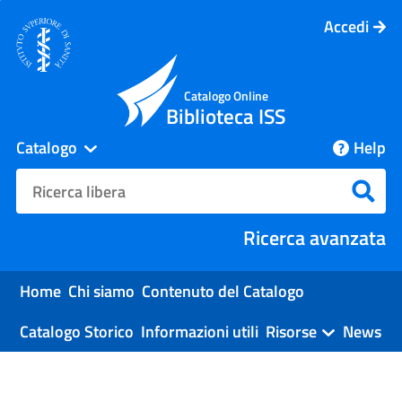
Accedi
Catalogo Online
Biblioteca ISS
Catalogo
Help
cambia
Cerca su "Catalogo"
Cerc
Ricerca avanzata
Home
Chi siamo
Contenuto del Catalogo
Catalogo Storico
Informazioni utili
Risorse
News