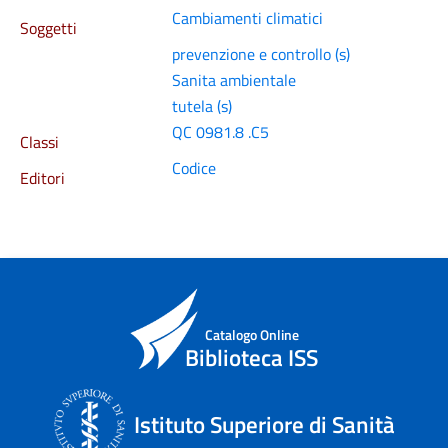
Cambiamenti climatici
Soggetti
prevenzione e controllo (s)
Sanita ambientale
tutela (s)
QC 0981.8 .C5
Classi
Codice
Editori
Catalogo Online
Biblioteca ISS
Istituto Superiore di Sanità